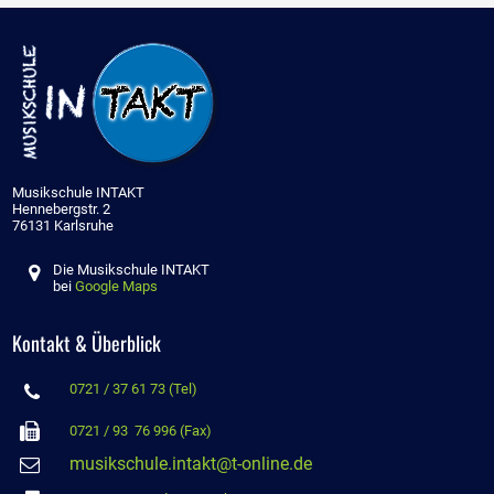
Musikschule INTAKT
Hennebergstr. 2
76131 Karlsruhe
Die Musikschule INTAKT

bei
Google Maps
Kontakt & Überblick
0721 / 37 61 73 (Tel)


0721 / 93 76 996 (Fax)
musikschule.intakt@t-online.de
