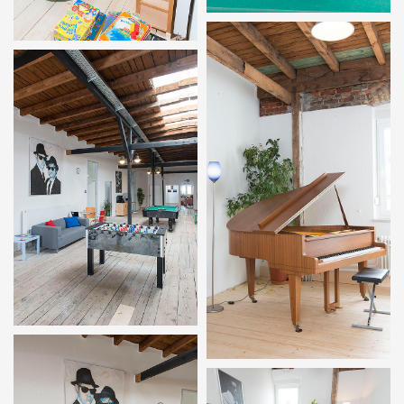
In der Musikschule –
Kinderecke in der
Billiard-Tisch,
Musikschule (Foto:
Übungszimmer und
Gustavo Alabiso)
Küche (Foto: Gustavo
Alabiso)