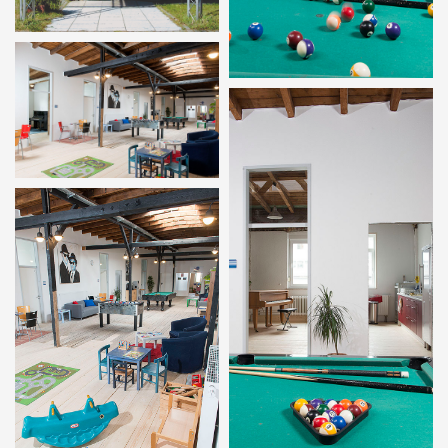
Im Wohnzimmer der
Musikschule (Foto:
Gustavo Alabiso)
Eingang der Musikschule
In der Musikschule –
INTAKT
Billiard-Tisch,
Das "Wohnzimmer" der
Übungszimmer und
Musikschule (Foto:
Küche (Foto: Gustavo
Gustavo Alabiso)
Alabiso)