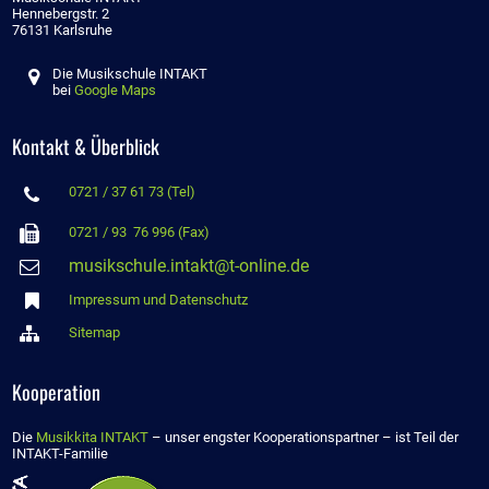
Hennebergstr. 2
76131 Karlsruhe
Die Musikschule INTAKT

bei
Google Maps
Vor der Musikschule
INTAKT (Foto: Gustavo
Kontakt & Überblick
Alabiso)
0721 / 37 61 73 (Tel)


0721 / 93 76 996 (Fax)
musikschule.intakt@t-online.de


Impressum und Datenschutz

Sitemap
Kooperation
Die
Musikkita INTAKT
– unser engster Kooperationspartner – ist Teil der
INTAKT-Familie