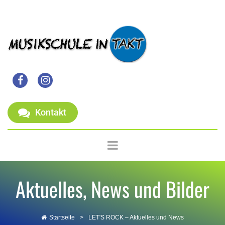


Kontakt
Aktuelles, News und Bilder
Startseite
>
LET'S ROCK – Aktuelles und News