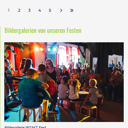
1
2
3
4
5
Bildergalerien von unseren Festen
Bildergalerie INTAKT Fest